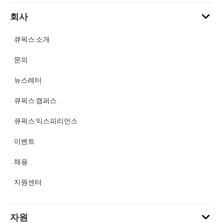
회사
큐픽스 소개
문의
뉴스레터
큐픽스 캠퍼스
큐픽스 익스피리언스
이벤트
채용
지원센터
자원