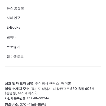
뉴스 및 정보
사례 연구
E-Books
웨비나
브로슈어
앱 다운로드
상호 및 대표자 성명
: 주식회사 큐픽스 , 배석훈
영업 소재지 주소
: 경기도 성남시 대왕판교로 670, B동 605호
(삼평동, 유스페이스2)
사업자 등록번호
: 782-81-00246
전화번호
: 070-4168-8595