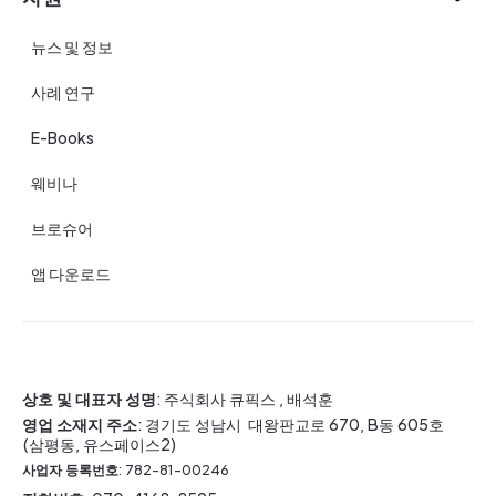
뉴스 및 정보
사례 연구
E-Books
웨비나
브로슈어
앱 다운로드
상호 및 대표자 성명
: 주식회사 큐픽스 , 배석훈
영업 소재지 주소
: 경기도 성남시 대왕판교로 670, B동 605호
(삼평동, 유스페이스2)
사업자 등록번호
: 782-81-00246