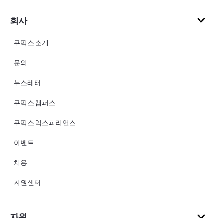
회사
큐픽스 소개
문의
뉴스레터
큐픽스 캠퍼스
큐픽스 익스피리언스
이벤트
채용
지원센터
자원