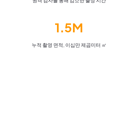
원격 검사를 통해 감소한 출장 시간
1.5M
누적 촬영 면적, 이십만 제곱미터 ㎡
캐나다 코퀴틀람시의 시설/자산 관리 혁신
수상 사례
캐나다 밴쿠버를 구성하는 21개 자치단체 중 하나인