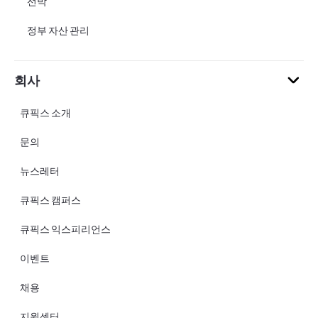
선박
정부 자산 관리
회사
큐픽스 소개
문의
뉴스레터
큐픽스 캠퍼스
큐픽스 익스피리언스
이벤트
채용
지원센터