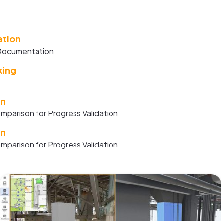
tion
 Documentation
king
on
omparison for Progress Validation
on
omparison for Progress Validation