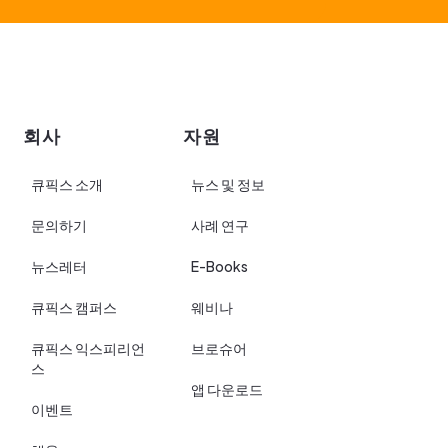
회사
자원
큐픽스 소개
뉴스 및 정보
문의하기
사례 연구
뉴스레터
E-Books
큐픽스 캠퍼스
웨비나
큐픽스 익스피리언
브로슈어
스
앱 다운로드
이벤트