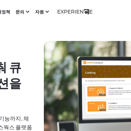
격정책
문의
자원
춰 큐
루션을
기능까지, 체
픽스웍스 플랫폼