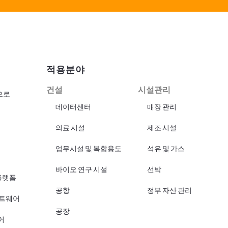
적용분야
건설
시설관리
으로
데이터센터
매장 관리
의료 시설
제조 시설
업무시설 및 복합용도
석유 및 가스
바이오 연구 시설
선박
플랫폼
공항
정부 자산 관리
프트웨어
공장
어