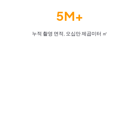
5M+
누적 촬영 면적, 오십만 제곱미터 ㎡
360° 사진 기록을 넘어서 - 건물 생애주기
에 걸친 BIM/VDC 통합의 잠재력을 경험하
다
큐픽스는 기존의 BIM/VDC 도입을 가로막던 장벽들
을 제거함으로써 고객들이 연간 막대한 비용을 절감
할 수 있도록 도왔습니다. 이러한 성과의 대부분은 큐
픽스의 대표 솔루션인 큐픽스웍스CupixWorks가 모