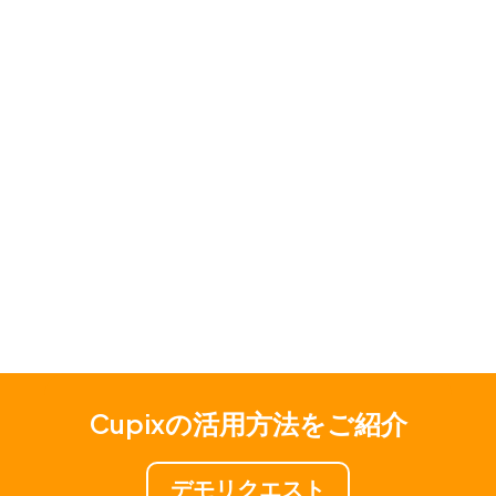
階、運用段階まで、建設プロジェクトのライフサイ
クル全体において100%の可視化を実現します。こ
れはCupixだからこそ提供できる価値です。
続きを読む
Cupixの活用方法をご紹介
デモリクエスト