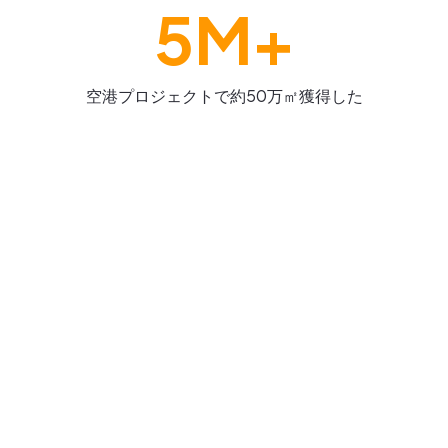
5M+
空港プロジェクトで約50万㎡獲得した
360度写真記録の先へ
- ライフサイクル全体でBIM/VDCの可能
性を最大限に
従来のBIM/VDC導入における障壁を取り除くこと
で、Cupixは顧客のプロジェクトごとの大幅なコス
ト削減を実現してきました。当社の主力ソリューシ
ョンであるCupixWorksは、計画段階から施工段