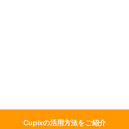
効率的に建設することが求められています。本ケー
ススタディでは、データセンター の建設・運営に
おける課題と、Cupixのようなソリューションがど
のようにこれらの課題を解決し、 品質を維持しな
がら工期短縮を実現するのかについて解説します。
続きを読む
Cupixの活用方法をご紹介