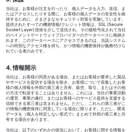
当社は、お客様が注文を行ったり、個人データを入力、送信、ま
たはアクセスしたりする際に、お客様の個人データの安全性を維
持するために、さまざまなセキュリティ対策を実施しています。
提供されたすべての機密情報/クレジット情報は、SSL (Secure
Socket Layer) 技術を介して送信され、その後暗号化されて当社
のペイメントゲートウェイプロバイダーのデータベースに格納さ
れます。このデータベースにアクセスできるのは、当該システム
への特別なアクセス権を持ち、かつ情報の機密保持が義務付けら
れている者のみです。
4. 情報開示
当社は、お客様の同意がある場合、またはお客様が要求した製品
やサービスを提供する場合を除き、お客様について収集したお客
様の個人情報を外部の第三者と共有、販売、取引、またはその他
の方法で転送することはありません。これには、当社の事業活動
の運営、事業の遂行、またはお客様へのサービス提供を支援する
信頼できる第三者は含まれません。ただし、これらの第三者がこ
の情報の機密保持に同意している場合に限ります。ただし、匿名
データを（個人を特定しない形式で）まとめて外部の第三者と共
有する場合があります。
当社は、以下のいずれかの状況において、お客様に関する情報を