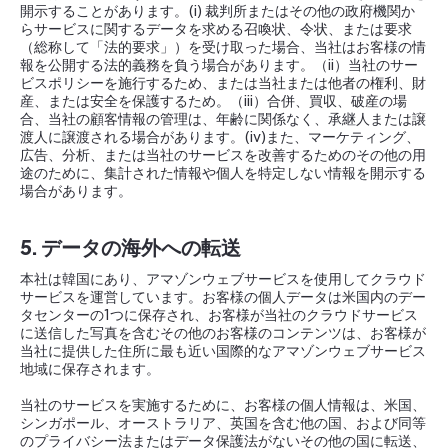
開示することがあります。(i) 裁判所またはその他の政府機関か
らサービスに関するデータを求める召喚状、令状、または要求
（総称して「法的要求」）を受け取った場合、当社はお客様の情
報を公開する法的義務を負う場合があります。（ii）当社のサー
ビスポリシーを施行するため、または当社または他者の権利、財
産、または安全を保護するため。（iii）合併、買収、破産の場
合、当社の顧客情報の管理は、年齢に関係なく、承継人または譲
渡人に譲渡される場合があります。(iv)また、マーケティング、
広告、分析、または当社のサービスを改善するためのその他の用
途のために、集計された情報や個人を特定しない情報を開示する
場合があります。
5. データの海外への転送
本社は韓国にあり、アマゾンウェブサービスを使用してクラウド
サービスを運営しています。お客様の個人データは米国内のデー
タセンターの1つに保存され、お客様が当社のクラウドサービス
に送信した写真を含むその他のお客様のコンテンツは、お客様が
当社に提供した住所に最も近い国際的なアマゾンウェブサービス
地域に保存されます。
当社のサービスを実施するために、お客様の個人情報は、米国、
シンガポール、オーストラリア、英国を含む他の国、および同等
のプライバシー法またはデータ保護法がないその他の国に転送、