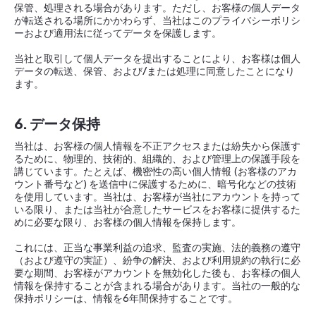
保管、処理される場合があります。ただし、お客様の個人データ
が転送される場所にかかわらず、当社はこのプライバシーポリシ
ーおよび適用法に従ってデータを保護します。
当社と取引して個人データを提出することにより、お客様は個人
データの転送、保管、および/または処理に同意したことになり
ます。
6. データ保持
当社は、お客様の個人情報を不正アクセスまたは紛失から保護す
るために、物理的、技術的、組織的、および管理上の保護手段を
講じています。たとえば、機密性の高い個人情報 (お客様のアカ
ウント番号など) を送信中に保護するために、暗号化などの技術
を使用しています。当社は、お客様が当社にアカウントを持って
いる限り、または当社が合意したサービスをお客様に提供するた
めに必要な限り、お客様の個人情報を保持します。
これには、正当な事業利益の追求、監査の実施、法的義務の遵守
（および遵守の実証）、紛争の解決、および利用規約の執行に必
要な期間、お客様がアカウントを無効化した後も、お客様の個人
情報を保持することが含まれる場合があります。当社の一般的な
保持ポリシーは、情報を6年間保持することです。