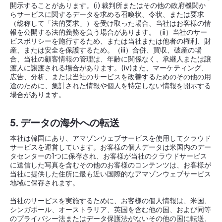
開示することがあります。(i) 裁判所またはその他の政府機関か
らサービスに関するデータを求める召喚状、令状、または要求
（総称して「法的要求」）を受け取った場合、当社はお客様の情
報を公開する法的義務を負う場合があります。（ii）当社のサー
ビスポリシーを施行するため、または当社または他者の権利、財
産、または安全を保護するため。（iii）合併、買収、破産の場
合、当社の顧客情報の管理は、年齢に関係なく、承継人または譲
渡人に譲渡される場合があります。(iv)また、マーケティング、
広告、分析、または当社のサービスを改善するためのその他の用
途のために、集計された情報や個人を特定しない情報を開示する
場合があります。
5. データの海外への転送
本社は韓国にあり、アマゾンウェブサービスを使用してクラウド
サービスを運営しています。お客様の個人データは米国内のデー
タセンターの1つに保存され、お客様が当社のクラウドサービス
に送信した写真を含むその他のお客様のコンテンツは、お客様が
当社に提供した住所に最も近い国際的なアマゾンウェブサービス
地域に保存されます。
当社のサービスを実施するために、お客様の個人情報は、米国、
シンガポール、オーストラリア、英国を含む他の国、および同等
のプライバシー法またはデータ保護法がないその他の国に転送、