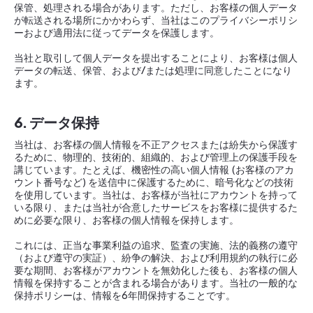
保管、処理される場合があります。ただし、お客様の個人データ
が転送される場所にかかわらず、当社はこのプライバシーポリシ
ーおよび適用法に従ってデータを保護します。
当社と取引して個人データを提出することにより、お客様は個人
データの転送、保管、および/または処理に同意したことになり
ます。
6. データ保持
当社は、お客様の個人情報を不正アクセスまたは紛失から保護す
るために、物理的、技術的、組織的、および管理上の保護手段を
講じています。たとえば、機密性の高い個人情報 (お客様のアカ
ウント番号など) を送信中に保護するために、暗号化などの技術
を使用しています。当社は、お客様が当社にアカウントを持って
いる限り、または当社が合意したサービスをお客様に提供するた
めに必要な限り、お客様の個人情報を保持します。
これには、正当な事業利益の追求、監査の実施、法的義務の遵守
（および遵守の実証）、紛争の解決、および利用規約の執行に必
要な期間、お客様がアカウントを無効化した後も、お客様の個人
情報を保持することが含まれる場合があります。当社の一般的な
保持ポリシーは、情報を6年間保持することです。