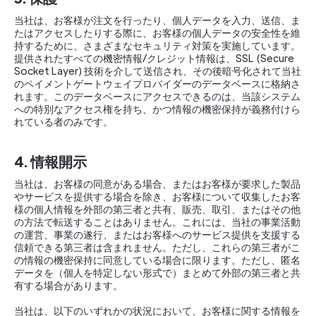
当社は、お客様が注文を行ったり、個人データを入力、送信、ま
たはアクセスしたりする際に、お客様の個人データの安全性を維
持するために、さまざまなセキュリティ対策を実施しています。
提供されたすべての機密情報/クレジット情報は、SSL (Secure
Socket Layer) 技術を介して送信され、その後暗号化されて当社
のペイメントゲートウェイプロバイダーのデータベースに格納さ
れます。このデータベースにアクセスできるのは、当該システム
への特別なアクセス権を持ち、かつ情報の機密保持が義務付けら
れている者のみです。
4. 情報開示
当社は、お客様の同意がある場合、またはお客様が要求した製品
やサービスを提供する場合を除き、お客様について収集したお客
様の個人情報を外部の第三者と共有、販売、取引、またはその他
の方法で転送することはありません。これには、当社の事業活動
の運営、事業の遂行、またはお客様へのサービス提供を支援する
信頼できる第三者は含まれません。ただし、これらの第三者がこ
の情報の機密保持に同意している場合に限ります。ただし、匿名
データを（個人を特定しない形式で）まとめて外部の第三者と共
有する場合があります。
当社は、以下のいずれかの状況において、お客様に関する情報を