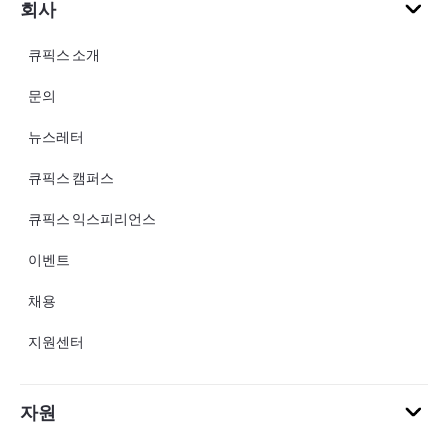
회사
큐픽스 소개
문의
뉴스레터
큐픽스 캠퍼스
큐픽스 익스피리언스
이벤트
채용
지원센터
자원