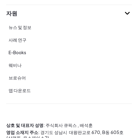
자원
뉴스 및 정보
사례 연구
E-Books
웨비나
브로슈어
앱 다운로드
상호 및 대표자 성명
: 주식회사 큐픽스 , 배석훈
영업 소재지 주소
: 경기도 성남시 대왕판교로 670, B동 605호
(삼평동, 유스페이스2)