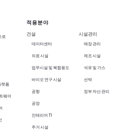
적용분야
건설
시설관리
으로
데이터센터
매장 관리
의료 시설
제조 시설
업무시설 및 복합용도
석유 및 가스
바이오 연구 시설
선박
플랫폼
공항
정부 자산 관리
프트웨어
공장
어
인테리어 TI
안
주거 시설