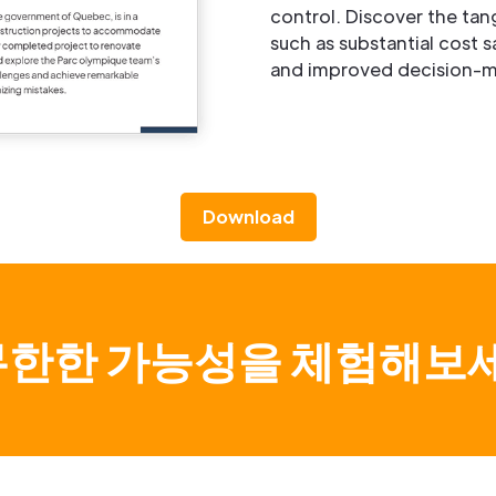
control. Discover the tan
such as substantial cost s
and improved decision-m
Download
무한한 가능성을 체험해보