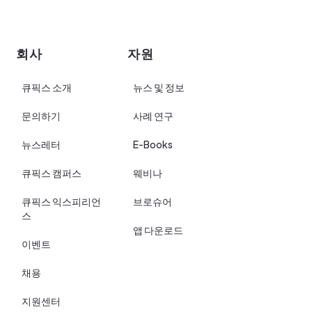
회사
자원
큐픽스 소개
뉴스 및 정보
문의하기
사례 연구
뉴스레터
E-Books
큐픽스 캠퍼스
웨비나
큐픽스 익스피리언
브로슈어
스
앱 다운로드
이벤트
채용
지원센터