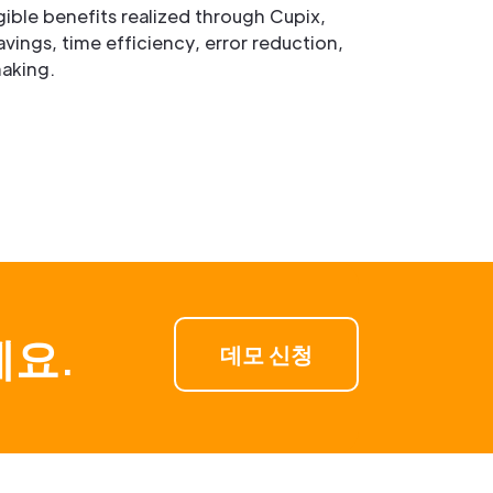
gible benefits realized through Cupix,
avings, time efficiency, error reduction,
aking.
세요.
데모 신청