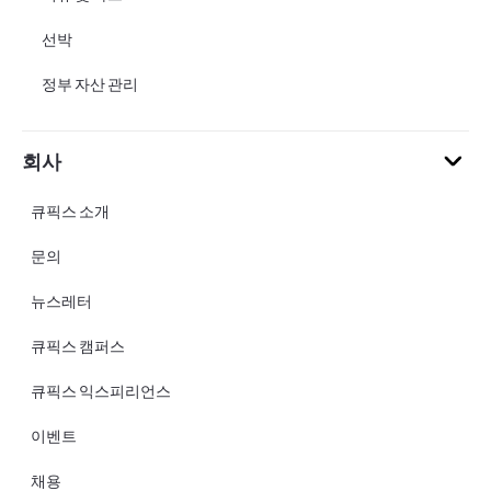
선박
정부 자산 관리
회사
큐픽스 소개
문의
뉴스레터
큐픽스 캠퍼스
큐픽스 익스피리언스
이벤트
채용