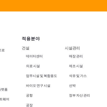
적용분야
건설
시설관리
으로
데이터센터
매장 관리
의료 시설
제조 시설
업무시설 및 복합용도
석유 및 가스
바이오 연구 시설
선박
플랫폼
공항
정부 자산 관리
프트웨어
공장