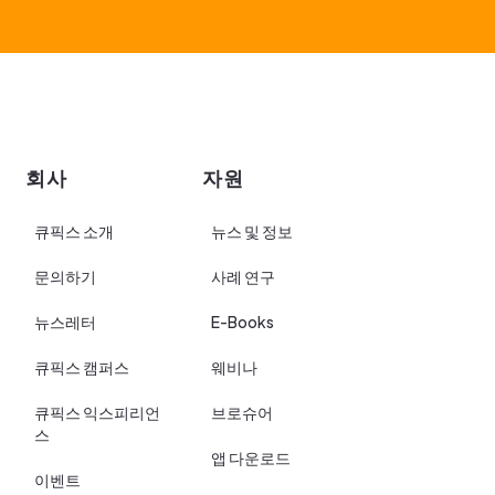
회사
자원
큐픽스 소개
뉴스 및 정보
문의하기
사례 연구
뉴스레터
E-Books
큐픽스 캠퍼스
웨비나
큐픽스 익스피리언
브로슈어
스
앱 다운로드
이벤트