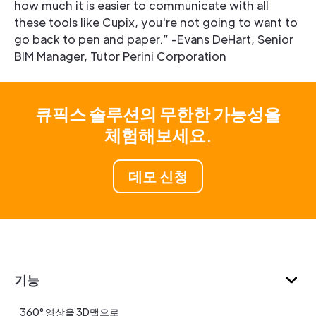
how much it is easier to communicate with all
these tools like Cupix, you're not going to want to
go back to pen and paper.” -Evans DeHart, Senior
BIM Manager, Tutor Perini Corporation
큐픽스 솔루션의 무한한 가능성을
체험해보세요.
데모 신청
기능
360° 영상을 3D맵으로