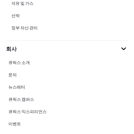
석유 및 가스
선박
정부 자산 관리
회사
큐픽스 소개
문의
뉴스레터
큐픽스 캠퍼스
큐픽스 익스피리언스
이벤트