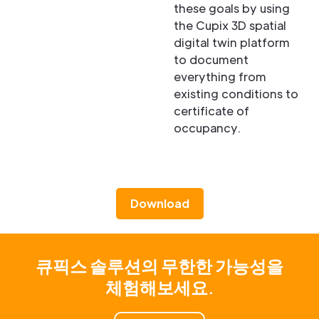
these goals by using
the Cupix 3D spatial
digital twin platform
to document
everything from
existing conditions to
certificate of
occupancy.
Download
큐픽스 솔루션의 무한한 가능성을
체험해보세요.