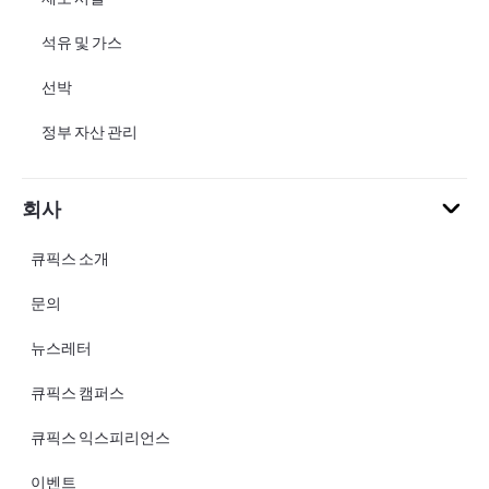
석유 및 가스
선박
정부 자산 관리
회사
큐픽스 소개
문의
뉴스레터
큐픽스 캠퍼스
큐픽스 익스피리언스
이벤트