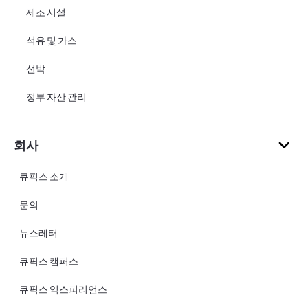
제조 시설
석유 및 가스
선박
정부 자산 관리
회사
큐픽스 소개
문의
뉴스레터
큐픽스 캠퍼스
큐픽스 익스피리언스