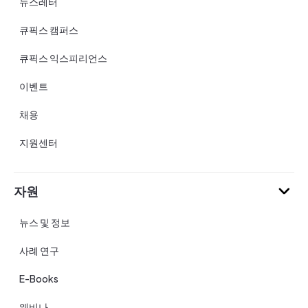
뉴스레터
큐픽스 캠퍼스
큐픽스 익스피리언스
이벤트
채용
지원센터
자원
뉴스 및 정보
사례 연구
E-Books
웨비나