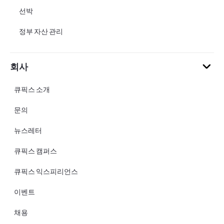
선박
정부 자산 관리
회사
큐픽스 소개
문의
뉴스레터
큐픽스 캠퍼스
큐픽스 익스피리언스
이벤트
채용