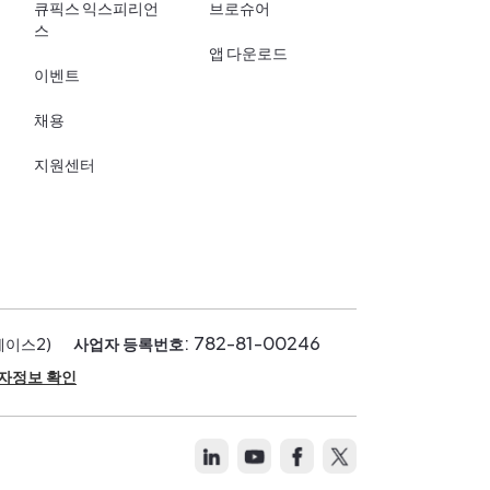
큐픽스 익스피리언
브로슈어
스
앱 다운로드
이벤트
채용
지원센터
: 782-81-00246
페이스2)
사업자 등록번호
자정보 확인