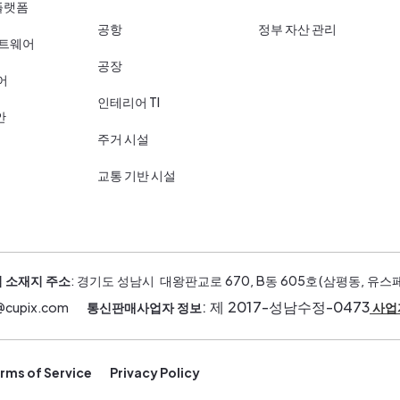
플랫폼
공항
정부 자산 관리
프트웨어
공장
어
인테리어 TI
안
주거 시설
교통 기반 시설
 소재지 주소
: 경기도 성남시 대왕판교로 670, B동 605호(삼평동, 유스
: 제 2017-성남수정-0473
s@cupix.com
통신판매사업자 정보
사업
rms of Service
Privacy Policy