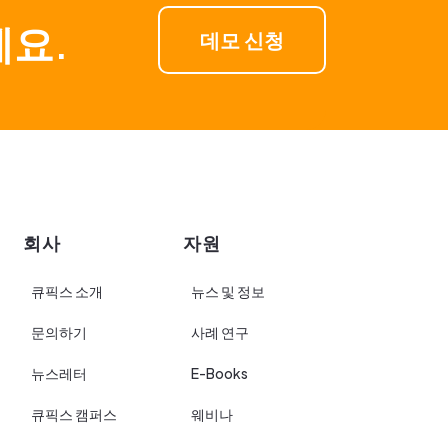
세요.
데모 신청
회사
자원
큐픽스 소개
뉴스 및 정보
문의하기
사례 연구
뉴스레터
E-Books
큐픽스 캠퍼스
웨비나