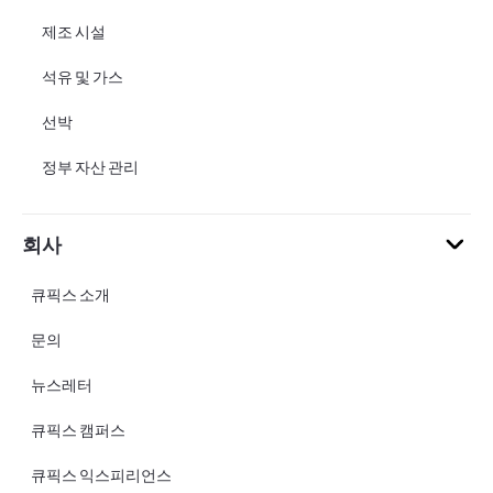
제조 시설
석유 및 가스
선박
정부 자산 관리
회사
큐픽스 소개
문의
뉴스레터
큐픽스 캠퍼스
큐픽스 익스피리언스