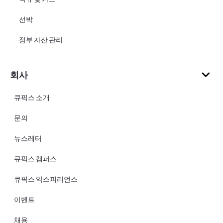
선박
정부 자산 관리
회사
큐픽스 소개
문의
뉴스레터
큐픽스 캠퍼스
큐픽스 익스피리언스
이벤트
채용