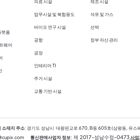
의료 시설
제조 시설
업무시설 및 복합용도
석유 및 가스
바이오 연구 시설
선박
플랫폼
공항
정부 자산 관리
프트웨어
공장
어
인테리어 TI
안
주거 시설
교통 기반 시설
 소재지 주소
: 경기도 성남시 대왕판교로 670, B동 605호(삼평동, 유스
: 제 2017-성남수정-0473
s@cupix.com
통신판매사업자 정보
사업