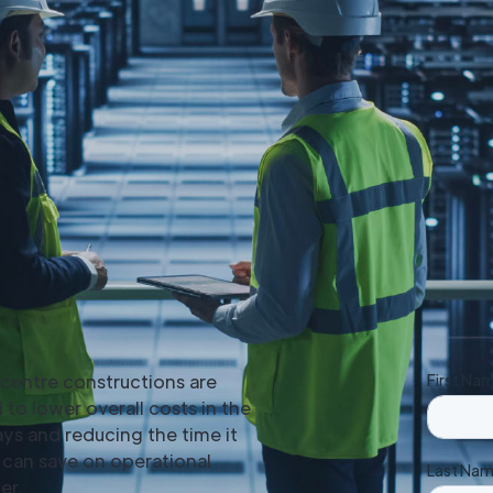
 centre constructions are
o lower overall costs in the
ays and reducing the time it
s can save on operational
er.