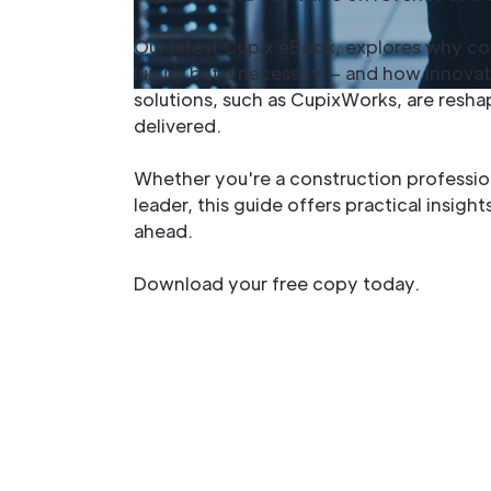
Our latest Cupix eBook, explores why co
luxury but a necessity — and how innovat
solutions, such as CupixWorks, are resha
delivered.
Whether you're a construction professio
leader, this guide offers practical insigh
ahead.
Download your free copy today.