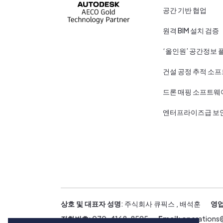
공간 기반 협업
원격 BIM 설치 검증
‘올인원’ 공간정보 
건설 공정 추적 소
드론 매핑 소프트웨
엔터프라이즈급 보
상호 및 대표자 성명
: 주식회사 큐픽스 , 배석훈
영업
전화번호
: 070-4168-8595
Email
: operation