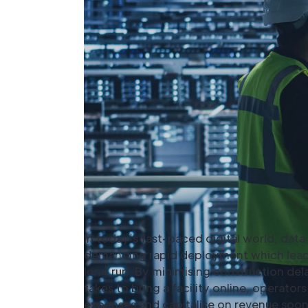
In today’s fast-paced digital world, data
demanding rapid deployment which lead t
long run. By minimising construction del
takes to bring a facility online, operator
expenses and capitalise on revenue soon