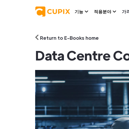
기능
적용분야
가
Return to E-Books home
Data Centre C