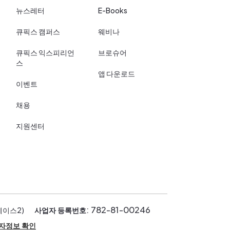
뉴스레터
E-Books
큐픽스 캠퍼스
웨비나
큐픽스 익스피리언
브로슈어
스
앱 다운로드
이벤트
채용
지원센터
: 782-81-00246
페이스2)
사업자 등록번호
자정보 확인