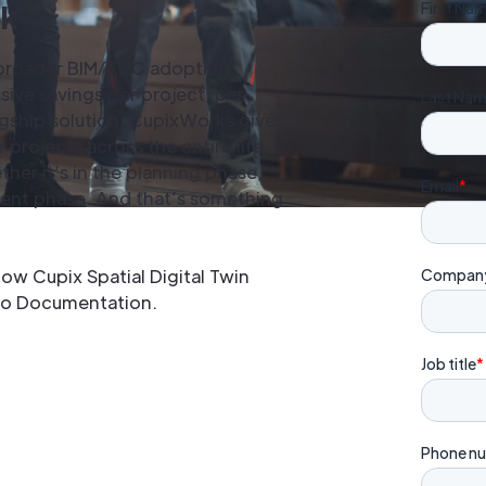
ok
to broader BIM/VDC adoption,
ive savings per project, per
agship solution, CupixWorks gives
r projects across the entire life
ther it’s in the planning phase,
ent phase. And that’s something
ow Cupix Spatial Digital Twin
to Documentation.