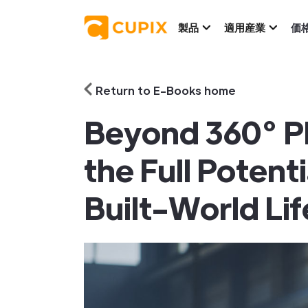
製品
適用産業
価
Return to E-Books home
Beyond 360° P
the Full Potent
Built-World Li