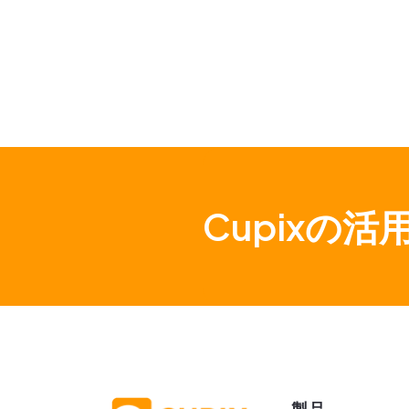
Cupixの
製品