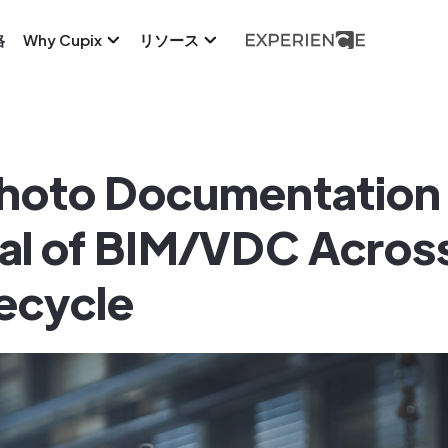
格
Why Cupix
リソース
hoto Documentation 
ial of BIM/VDC Across
fecycle