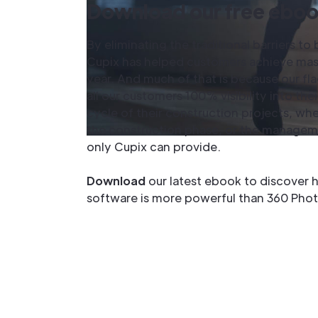
Download our free ebo
By eliminating the traditional barriers 
Cupix has helped customers achieve mass
year. And much of that is because our fl
all our customers 100% visibility into thei
cycle of their construction projects, whe
the construction phase, or the managem
only Cupix can provide.
Download
our latest ebook to discover h
software is more powerful than 360 Pho