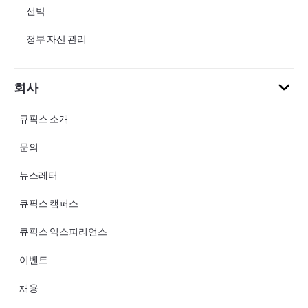
선박
정부 자산 관리
회사
큐픽스 소개
문의
뉴스레터
큐픽스 캠퍼스
큐픽스 익스피리언스
이벤트
채용