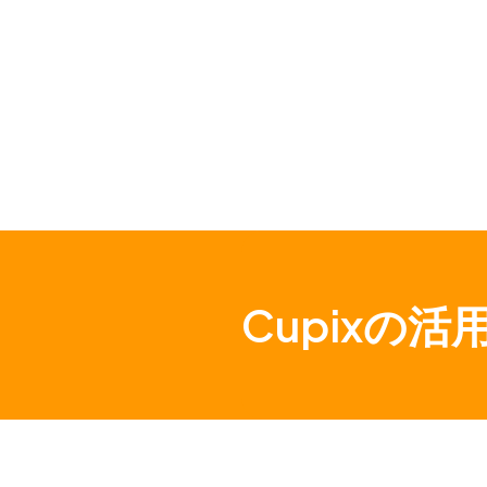
Cupixの