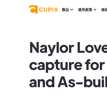
製品
適用産業
価
Naylor Love
capture for
and As-buil