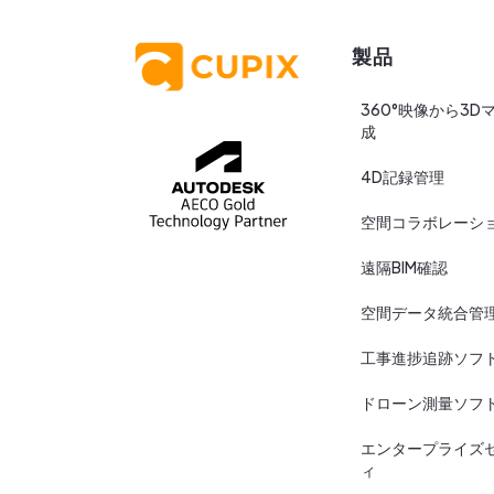
製品
360°映像から3D
成
4D記録管理
空間コラボレーシ
遠隔BIM確認
空間データ統合管
工事進捗追跡ソフ
ドローン測量ソフ
エンタープライズ
ィ