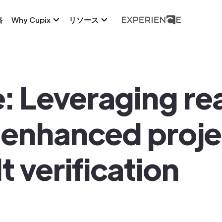
格
Why Cupix
リソース
: Leveraging rea
 enhanced proje
t verification