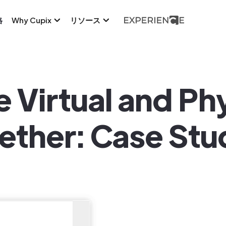
格
Why Cupix
リソース
e Virtual and Ph
ether: Case Stu