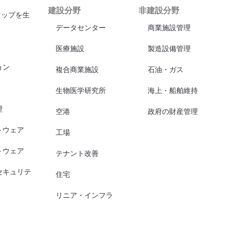
建設分野
非建設分野
マップを生
データセンター
商業施設管理
医療施設
製造設備管理
ョン
複合商業施設
石油・ガス
生物医学研究所
海上・船舶維持
理
空港
政府の財産管理
トウェア
工場
トウェア
テナント改善
セキュリテ
住宅
リニア・インフラ