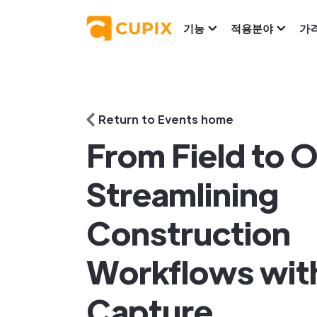
기능
적용분야
가
Return to Events home
From Field to O
Streamlining
Construction
Workflows with
Capture