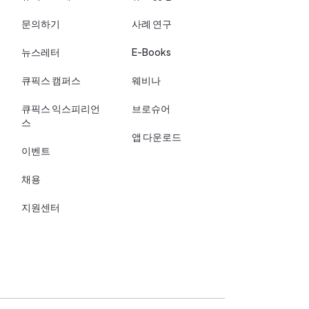
문의하기
사례 연구
뉴스레터
E-Books
큐픽스 캠퍼스
웨비나
큐픽스 익스피리언
브로슈어
스
앱 다운로드
이벤트
채용
지원센터