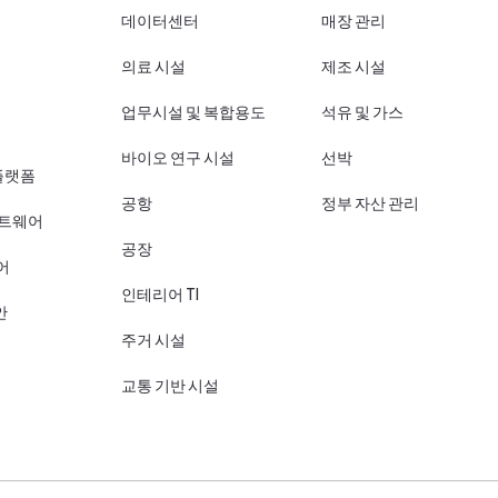
데이터센터
매장 관리
의료 시설
제조 시설
업무시설 및 복합용도
석유 및 가스
바이오 연구 시설
선박
플랫폼
공항
정부 자산 관리
프트웨어
공장
어
인테리어 TI
안
주거 시설
교통 기반 시설