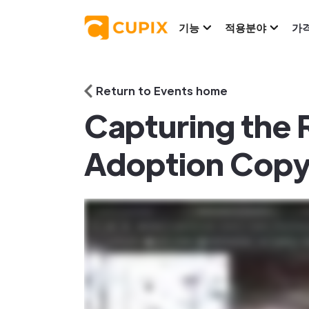
기능
적용분야
가
Return to Events home
Capturing the 
Adoption Cop