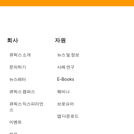
회사
자원
큐픽스 소개
뉴스 및 정보
문의하기
사례 연구
뉴스레터
E-Books
큐픽스 캠퍼스
웨비나
큐픽스 익스피리언
브로슈어
스
앱 다운로드
이벤트
채용