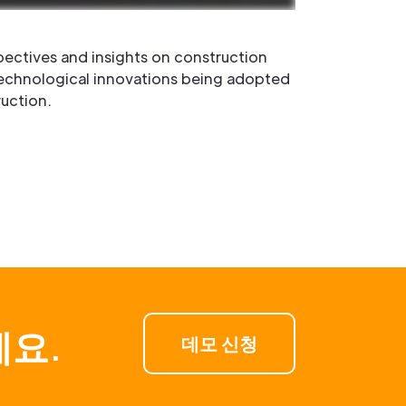
pectives and insights on construction
technological innovations being adopted
ruction.
세요.
데모 신청