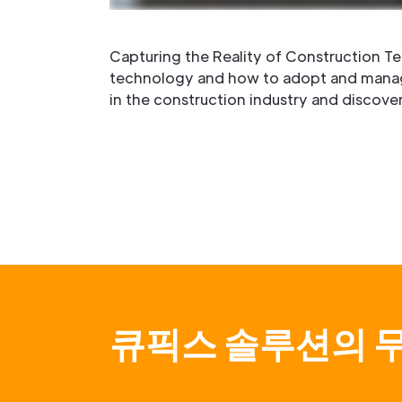
Capturing the Reality of Construction T
technology and how to adopt and manage 
in the construction industry and discove
큐픽스 솔루션의 