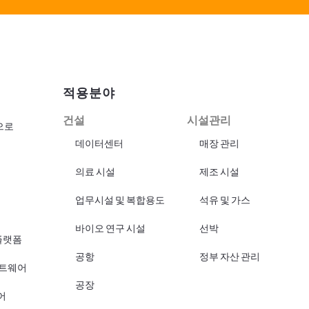
적용분야
건설
시설관리
으로
데이터센터
매장 관리
의료 시설
제조 시설
업무시설 및 복합용도
석유 및 가스
바이오 연구 시설
선박
플랫폼
공항
정부 자산 관리
프트웨어
공장
어