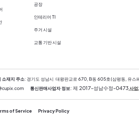
공장
어
인테리어 TI
안
주거 시설
교통 기반 시설
 소재지 주소
: 경기도 성남시 대왕판교로 670, B동 605호(삼평동, 유스
: 제 2017-성남수정-0473
s@cupix.com
통신판매사업자 정보
사업
rms of Service
Privacy Policy