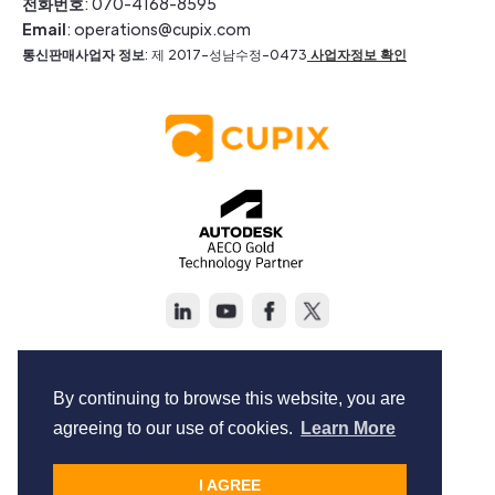
전화번호
: 070-4168-8595
Email
: operations@cupix.com
통신판매사업자 정보
: 제 2017-성남수정-0473
사업자정보 확인
Copyright © Cupix Inc. All rights reserved.
Terms of Service
By continuing to browse this website, you are
Privacy Policy
agreeing to our use of cookies.
Learn More
I AGREE