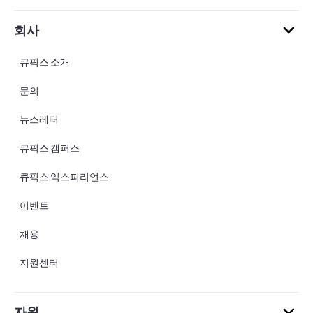
회사
큐픽스 소개
문의
뉴스레터
큐픽스 캠퍼스
큐픽스 익스피리언스
이벤트
채용
지원센터
자원