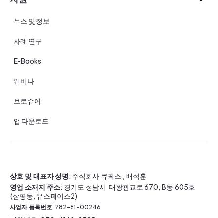
뉴스 및 정보
사례 연구
E-Books
웨비나
브로슈어
앱 다운로드
상호 및 대표자 성명
: 주식회사 큐픽스 , 배석훈
영업 소재지 주소
: 경기도 성남시 대왕판교로 670, B동 605호
(삼평동, 유스페이스2)
사업자 등록번호
: 782-81-00246