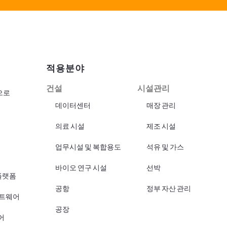
적용분야
건설
시설관리
으로
데이터센터
매장 관리
의료 시설
제조 시설
업무시설 및 복합용도
석유 및 가스
바이오 연구 시설
선박
플랫폼
공항
정부 자산 관리
프트웨어
공장
어