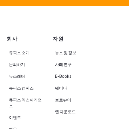
회사
자원
큐픽스 소개
뉴스 및 정보
문의하기
사례 연구
뉴스레터
E-Books
큐픽스 캠퍼스
웨비나
큐픽스 익스피리언
브로슈어
스
앱 다운로드
이벤트
채용