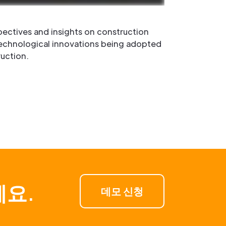
pectives and insights on construction
technological innovations being adopted
ruction.
세요.
데모 신청