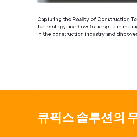
Capturing the Reality of Construction T
technology and how to adopt and manage 
in the construction industry and discove
큐픽스 솔루션의 